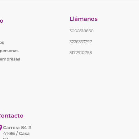
Llámanos
io
3008518660
3226353297
os
 personas
3172910758
 empresas
Contacto
Carrera 84 #
41-86 / Casa