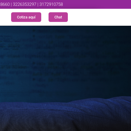
8660 | 3226353297 | 3172910758
Cotiza aquí
Chat