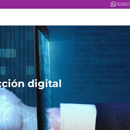
300851
ción digital