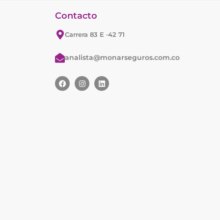
Contacto
Carrera 83 E ·42 71
analista@monarseguros.com.co