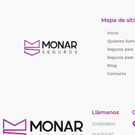
Mapa de sit
Inicio
Quienes Som
Seguros para
Seguros para
Blog
Contacto
Llámanos
3008518660
3226353297