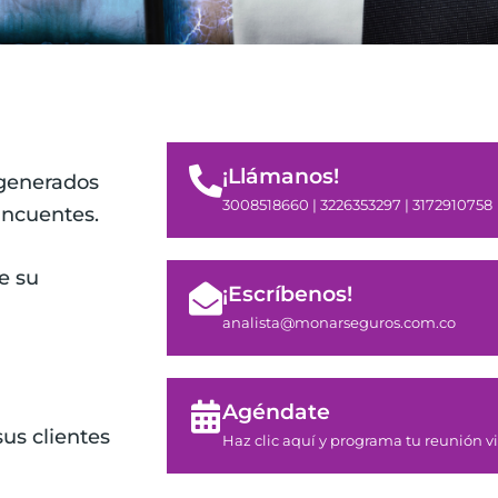
¡Llámanos!
​generados
3008518660 | 3226353297 | 3172910758
incuentes.
e su
¡Escríbenos!
analista@monarseguros.com.co
Agéndate
sus clientes
Haz clic aquí y programa tu reunión vi