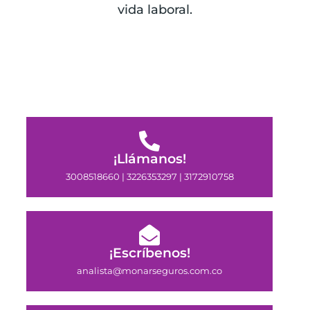
vida laboral.
¡Llámanos!
3008518660 | 3226353297 | 3172910758
¡Escríbenos!
analista@monarseguros.com.co