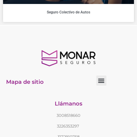
Seguro Colectivo de Autos
Mapa de sitio
Llámanos
3008518660
3226353297
3172910758