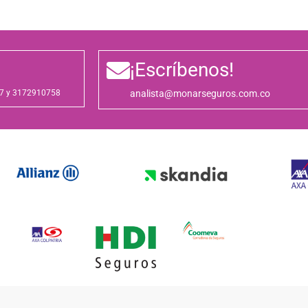
¡Escríbenos!
7 y 3172910758
analista@monarseguros.com.co