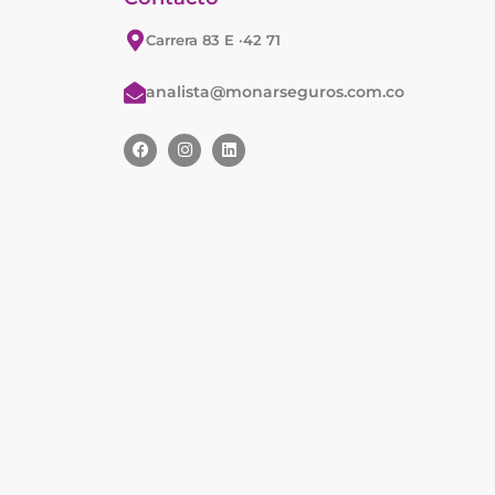
Carrera 83 E ·42 71
analista@monarseguros.com.co